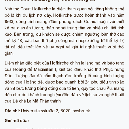
Nhà thờ Court Hofkirche là điểm tham quan nổi tiếng không thể
bỏ lỡ khi du lịch nơi đây. Hofkirche được hoàn thành vào năm
1563, công trình mang đậm phong cách Gothic muộn với thiết
kế ba gian ấn tượng, tháp ngoài trung tâm và nhiều chi tiết tinh
xảo. Bên trong, du khách sẽ được chiêm ngưỡng bàn thờ cao
thế kỷ 18, các bàn thờ phụ cùng màn hợp xướng từ thế kỷ 17,
tất cả đều toát lên vẻ uy nghi và giá trị nghệ thuật vượt thời
gian.
Điểm nhấn đặc biệt của Hofkirche chính là lăng mộ và bảo tàng
của Hoàng đế Maximilian I, kiệt tác điêu khắc thời Phục hưng
Đức. Tượng đài đá cẩm thạch đen khổng lồ cùng hình tượng
đồng của Hoàng đế, được bao quanh bởi 24 phù điêu tinh xảo
và 28 bức tượng bằng đồng của tổ tiên, quý tộc châu Âu, mang
đến cho du khách trải nghiệm độc đáo về lịch sử và nghệ thuật
của Đế chế La Mã Thần thánh.
Địa chỉ:
Universitätsstraße 2, 6020 Innsbruck
Giờ mở cửa: