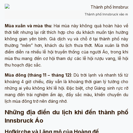
Thành phố Innsbruck vào mùa 
Mùa xuân và mùa thu
: Hai mùa này không quá hoàn hảo về
thời tiết nhưng lại rất thích hợp cho du khách muốn tận hưởng
không gian yên bình. Giá dịch vụ và chỗ ở tại thành phố này
thường “mềm” hơn, khách du lịch thưa thớt. Mùa xuân là thời
điểm diễn ra nhiều lễ hội truyền thống của người Áo, trong khi
mùa thu mang đến cơ hội tham dự các lễ hội rượu vang, lễ hội
thu hoạch đặc sắc.
Mùa đông (tháng 11 – tháng 12)
: Dù trời lạnh và nhanh tối từ
khoảng 4 giờ chiều, đây vẫn là khoảng thời gian lý tưởng cho
những ai yêu không khí lễ hội. Đặc biệt, chợ Giáng sinh rực rỡ
mang đến trải nghiệm ấm áp, đầy sắc màu, khiến chuyến du
lịch mùa đông trở nên đáng nhớ.
Những địa điển du lịch khi đến thành phố
Innsbruck Áo
Hofkirche và Lăng mộ của Hoàng đế