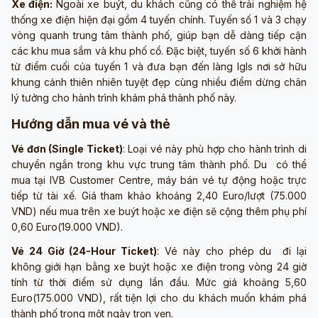
Xe điện:
Ngoài xe buýt, du khách cũng có thể trải nghiệm hệ
thống xe điện hiện đại gồm 4 tuyến chính. Tuyến số 1 và 3 chạy
vòng quanh trung tâm thành phố, giúp bạn dễ dàng tiếp cận
các khu mua sắm và khu phố cổ. Đặc biệt, tuyến số 6 khởi hành
từ điểm cuối của tuyến 1 và đưa bạn đến làng Igls nơi sở hữu
khung cảnh thiên nhiên tuyệt đẹp cùng nhiều điểm dừng chân
lý tưởng cho hành trình khám phá thành phố này.
Hướng dẫn mua vé và thẻ
Vé đơn (Single Ticket)
: Loại vé này phù hợp cho hành trình di
chuyển ngắn trong khu vực trung tâm thành phố. Du có thể
mua tại IVB Customer Centre, máy bán vé tự động hoặc trực
tiếp từ tài xế. Giá tham khảo khoảng 2,40 Euro/lượt (75.000
VND) nếu mua trên xe buýt hoặc xe điện sẽ cộng thêm phụ phí
0,60 Euro(19.000 VND).
Vé 24 Giờ (24-Hour Ticket)
: Vé này cho phép du đi lại
không giới hạn bằng xe buýt hoặc xe điện trong vòng 24 giờ
tính từ thời điểm sử dụng lần đầu. Mức giá khoảng 5,60
Euro(175.000 VND), rất tiện lợi cho du khách muốn khám phá
thành phố trong một ngày trọn vẹn.