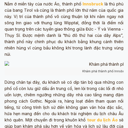
Nằm ở miền tây của nước Áo, thành phố
Innsbruck
là thủ phủ
của bang Tirol và cũng là thành phố lớn thứ năm của quốc gia
này. Vị trí của thành phố vô cùng thuận lợi khi nằm ngay nơi
sông Inn giao với thung lũng Wipptal, đồng thời là điểm nối
quan trọng trên các tuyến giao thông giữa Đức - Ý và Vienna -
Thụy Sĩ. Được mệnh danh là “thủ đô thứ hai của dãy Alps”,
thành phố này chinh phục du khách bằng khung cảnh thiên
nhiên hùng vĩ cùng bầu không khí trong lành đặc trưng vùng
núi.
Khám phá thành phố Innsbruck
Dừng chân tại đây, du khách sẽ có dịp tản bộ qua những con
phố cổ còn lưu giữ dấu ấn trung cổ, len lỏi trong các lối đi nhỏ
uốn lượn, chiêm ngưỡng những dãy nhà cao tầng mang đậm
phong cách Gothic. Ngoài ra, hàng loạt điểm tham quan nổi
tiếng, từ công trình lịch sử đến không gian văn hóa đặc sắc,
hứa hẹn mang đến cho du khách trải nghiệm du lịch châu Âu
khó quên. Một chuyến đi trong khuôn khổ
tour du lịch Áo
sẽ
giúp bạn khám phá sâu hơn về văn hóa và lịch sử lâu đời của