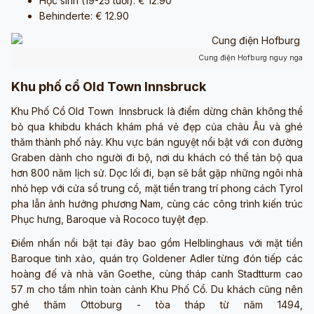
Học sinh (19-25 tuổi): € 12.90
Behinderte: € 12.90
Cung điện Hofburg nguy nga trá
Khu phố cổ Old Town Innsbruck
Khu Phố Cổ Old Town Innsbruck là điểm dừng chân không thể
bỏ qua khibdu khách khám phá vẻ đẹp của châu Âu và ghé
thăm thành phố này. Khu vực bán nguyệt nổi bật với con đường
Graben dành cho người đi bộ, nơi du khách có thể tản bộ qua
hơn 800 năm lịch sử. Dọc lối đi, bạn sẽ bắt gặp những ngôi nhà
nhỏ hẹp với cửa sổ trung cổ, mặt tiền trang trí phong cách Tyrol
pha lẫn ảnh hưởng phương Nam, cùng các công trình kiến trúc
Phục hưng, Baroque và Rococo tuyệt đẹp.
Điểm nhấn nổi bật tại đây bao gồm Helblinghaus với mặt tiền
Baroque tinh xảo, quán trọ Goldener Adler từng đón tiếp các
hoàng đế và nhà văn Goethe, cùng tháp canh Stadtturm cao
57 m cho tầm nhìn toàn cảnh Khu Phố Cổ. Du khách cũng nên
ghé thăm Ottoburg - tòa tháp từ năm 1494,