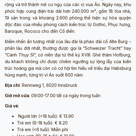
rộng và trở thành nơi cư ngụ của các vị vua Áo. Ngày nay, khu
phức hợp cung điện trải dài hơn 240.000 m², gồm 18 tòa nhà,
19 sân trong và khoảng 2.600 phòng thể hiện sự hòa quyện
độc đáo của nhiều phong cách kiến trúc từ Gothic, Phục hưng,
Baroque, Rococo cho đến Cổ điển.
Điểm nhấn ấn tượng nhất của lâu đài là pháo đài cổ Alte Burg –
phần lâu đời nhất, thường được gọi là “Schweizer Tracht” hay
“Cánh Thụy Sĩ”, có niên đại từ thế kỷ XVIII. Ghé thăm Hofburg,
du khách không chỉ được chiêm ngưỡng sự lộng lẫy của kiến
trúc hoàng gia mà còn có cơ hội tìm hiểu về triều đại Habsburg
hùng mạnh, từng trị vì Áo suốt 600 năm.
Địa chỉ
: Rennweg 1, 6020 Innsbruck
Giờ mở cửa
: 09:00-17:00 tất cả ngày trong tuấn
Giá vé
:
Người lớn (>18 tuổi): € 13.90
Trẻ em (6-18 tuổi): € 8.20
Trẻ em (<6 tuổi): Miễn phí