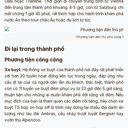
ÖBB hoặc Trainline. Thời gian di chuyển trung bình từ Vienna
đến trung tâm thành phố khoảng 4-5 giờ, còn từ Salzburg chỉ
mất chừng 1 giờ 45 phút, rất thích hợp cho hành trình khám phá
nước Áo theo tour châu Âu hoặc du lịch tự túc.
Phương tiện đến thủ phủ vùng Tyro
Đi lại trong thành phố
Phương tiện công cộng
Xe buýt:
Hệ thống xe buýt của thành phố nơi đây rất phát triển
với hơn 20 tuyến hoạt động liên tục trong ngày, đáp ứng nhu
cầu đi lại của cả người dân lẫn du khách. Đặc biệt, thành phố
còn có 11 tuyến xe buýt đêm phục vụ từ 23 giờ đến 5 giờ sáng,
thuận tiện cho những ai muốn khám phá đời sống về đêm. Nếu
mục đích của bạn là tham quan các điểm nổi tiếng, hãy chọn xe
buýt TS hop on hop off lộ trình này dừng tại nhiều địa danh ấn
tượng như lâu đài Ambras, cầu nhảy trượt tuyết Bergisel hay
vườn thú Alpenzoo.