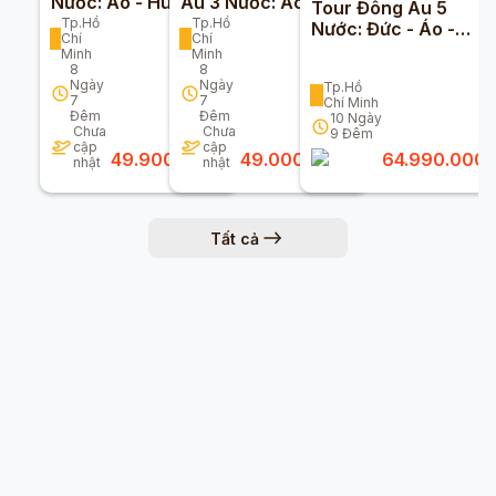
Nước: Áo - Hungary
Âu 3 Nước: Áo - Đức
Tour Đông Âu 5
- Slovakia 8 Ngày 7
- Séc 8 Ngày 7 Đêm
Tp.Hồ
Tp.Hồ
Nước: Đức - Áo -
Chí
Chí
Đêm
Hungary - Slovakia -
Minh
Minh
Séc 10n9đ
8
8
Ngày
Ngày
Tp.Hồ
7
7
Chí Minh
Đêm
Đêm
10
Ngày
Chưa
Chưa
9
Đêm
cập
cập
49.900.000
đ
49.000.000
đ
64.990.000
nhật
nhật
Tất cả