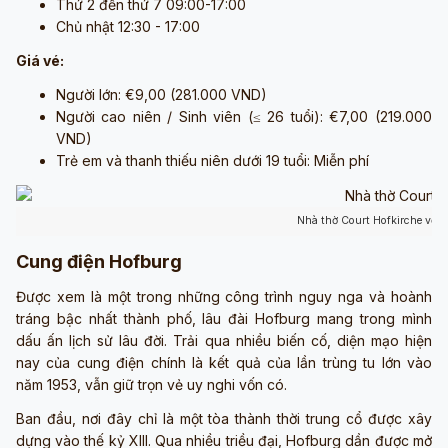
Thứ 2 đến thứ 7 09:00-17:00
Chủ nhật 12:30 - 17:00
Giá vé:
Người lớn: €9,00 (281.000 VND)
Người cao niên / Sinh viên (≤ 26 tuổi): €7,00 (219.000
VND)
Trẻ em và thanh thiếu niên dưới 19 tuổi: Miễn phí
Nhà thờ Court Hofkirche về 
Cung điện Hofburg
Được xem là một trong những công trình nguy nga và hoành
tráng bậc nhất thành phố, lâu đài Hofburg mang trong mình
dấu ấn lịch sử lâu đời. Trải qua nhiều biến cố, diện mạo hiện
nay của cung điện chính là kết quả của lần trùng tu lớn vào
năm 1953, vẫn giữ trọn vẻ uy nghi vốn có.
Ban đầu, nơi đây chỉ là một tòa thành thời trung cổ được xây
dựng vào thế kỷ XIII. Qua nhiều triều đại, Hofburg dần được mở