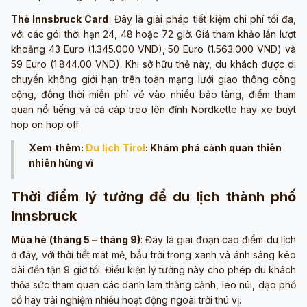
Thẻ Innsbruck Card
: Đây là giải pháp tiết kiệm chi phí tối đa,
với các gói thời hạn 24, 48 hoặc 72 giờ. Giá tham khảo lần lượt
khoảng 43 Euro (1.345.000 VND), 50 Euro (1.563.000 VND) và
59 Euro (1.844.00 VND). Khi sở hữu thẻ này, du khách được di
chuyển không giới hạn trên toàn mạng lưới giao thông công
cộng, đồng thời miễn phí vé vào nhiều bảo tàng, điểm tham
quan nổi tiếng và cả cáp treo lên đỉnh Nordkette hay xe buýt
hop on hop off.
Xem thêm:
Du lịch Tirol
: Khám phá cảnh quan thiên
nhiên hùng vĩ
Thời điểm lý tưởng để du lịch thành phố
Innsbruck
Mùa hè (tháng 5 – tháng 9)
: Đây là giai đoạn cao điểm du lịch
ở đây, với thời tiết mát mẻ, bầu trời trong xanh và ánh sáng kéo
dài đến tận 9 giờ tối. Điều kiện lý tưởng này cho phép du khách
thỏa sức tham quan các danh lam thắng cảnh, leo núi, dạo phố
cổ hay trải nghiệm nhiều hoạt động ngoài trời thú vị.