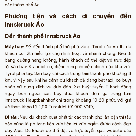
các thành phố Áo.
Phương tiện và cách di chuyển đến
Innsbruck Áo
Đến thành phố Innsbruck Áo
Máy bay:
Để đến thành phố thủ phủ vùng Tyrol của Áo thì du
khách có rất nhiều lựa chọn linh hoạt và nhanh chóng. Nếu đi
bằng đường hàng không, hành khách có thể đặt vé trực tiếp
tới sân bay Kranebitten, điểm trung chuyển chính của khu vực
Tyrol phía tây. Sân bay chỉ cách trung tâm thành phố khoảng 4
km, vì vậy sau khi hạ cánh du khách dễ dàng bắt taxi, xe buýt
hoặc sử dụng dịch vụ đưa đón. Xe buýt tuyến F hoạt động
ngay bên ngoài sân bay đưa khách đến ga trung tâm
Innsbruck Hauptbahnhof chỉ trong khoảng 10-20 phút, với giá
vé tham khảo từ 2,90 Euro/lượt (91.000 VND).
Đi tàu:
Nếu du khách xuất phát từ các thành phố lân cận thì tàu
hỏa cũng là phương tiện vừa tiện lợi vừa ngắm được cảnh đẹp
dãy Alps. Du khách có thể đặt vé trực tuyến qua website của