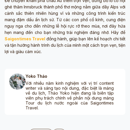
Để chuyến khám phá châu Âu thêm trọn vẹn, đừng bỏ lỡ cơ hội
ghé thăm Innsbruck thành phố thơ mộng nằm giữa dãy Alps với
cảnh sắc thiên nhiên hùng vĩ và những công trình kiến trúc
mang đậm dấu ấn lịch sử. Từ các con phố cổ kính, cung điện
nguy nga cho đến những lễ hội rực rỡ theo mùa, nơi đây hứa
hẹn mang đến cho bạn những trải nghiệm đáng nhớ. Hãy để
Saigontimes Travel
đồng hành, giúp bạn lên kế hoạch chi tiết
và tận hưởng hành trình du lịch của mình một cách trọn vẹn, tiện
lợi và giàu cảm xúc.
Yoko Thảo
Với nhiều năm kinh nghiệm với vị trí content
writer và sáng tạo nội dung, đặc biệt là mảng
về du lịch, Thảo Yoko hiện đang là biên tập
viên phụ trách chính về phần nội dung mảng
Tour du lịch nước ngoài của Saigontimes
Travel.