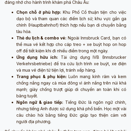
đáng nhớ cho hành trình khám phá Châu Âu:
Chọn chỗ ở phù hợp:
Khu Phố Cổ thuận tiện cho việc
dạo bộ và tham quan các điểm lịch sử; khu vực gần ga
chính (Hauptbahnhof) thích hợp nếu bạn di chuyển bằng
tàu hỏa.
Thẻ du lịch & combo vé:
Ngoài Innsbruck Card, bạn có
thể mua vé kết hợp cho cáp treo + xe buýt hop on hop
off để tiết kiệm khi đi nhiều điểm trong một ngày.
Ứng dụng hữu ích:
Tải ứng dụng IVB (Innsbrucker
Verkehrsbetriebe) để tra cứu lịch trình xe buýt, xe điện
và mua vé điện tử tiện lợi, tránh xếp hàng.
Trang phục & phụ kiện:
Luôn mang kính râm và kem
chống nắng ngay cả mùa đông vì ánh nắng trên núi khá
mạnh; giày chống trượt giúp di chuyển an toàn khi có
băng tuyết.
Ngôn ngữ & giao tiếp:
Tiếng Đức là ngôn ngữ chính,
nhưng tiếng Anh được sử dụng khá phổ biến. Học một vài
câu chào hỏi bằng tiếng Đức giúp tạo thiện cảm với
người địa phương.