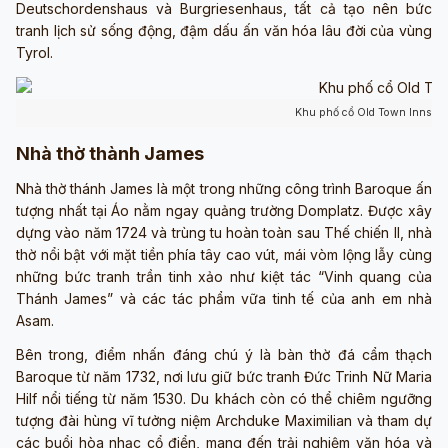
Deutschordenshaus và Burgriesenhaus, tất cả tạo nên bức
tranh lịch sử sống động, đậm dấu ấn văn hóa lâu đời của vùng
Tyrol.
Khu phố cổ Old Town Innsbru
Nhà thờ thành James
Nhà thờ thánh James là một trong những công trình Baroque ấn
tượng nhất tại Áo nằm ngay quảng trường Domplatz. Được xây
dựng vào năm 1724 và trùng tu hoàn toàn sau Thế chiến II, nhà
thờ nổi bật với mặt tiền phía tây cao vút, mái vòm lộng lẫy cùng
những bức tranh trần tinh xảo như kiệt tác “Vinh quang của
Thánh James” và các tác phẩm vữa tinh tế của anh em nhà
Asam.
Bên trong, điểm nhấn đáng chú ý là bàn thờ đá cẩm thạch
Baroque từ năm 1732, nơi lưu giữ bức tranh Đức Trinh Nữ Maria
Hilf nổi tiếng từ năm 1530. Du khách còn có thể chiêm ngưỡng
tượng đài hùng vĩ tưởng niệm Archduke Maximilian và tham dự
các buổi hòa nhạc cổ điển, mang đến trải nghiệm văn hóa và