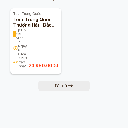
Tour
Trung Quốc
Tour Trung Quốc
Thượng Hải - Bắc
Kinh - Hàng Châu -
Tp.Hồ
Chí
Ô Trấn 7n6đ (Bay
Minh
Vietnam Airlines)
7
Ngày
6
Đêm
Chưa
cập
23.990.000
đ
nhật
Tất cả