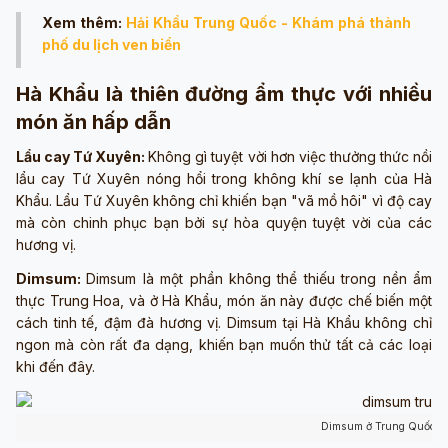
Xem thêm:
Hải Khẩu Trung Quốc - Khám phá thành
phố du lịch ven biển
Hà Khẩu là thiên đường ẩm thực với nhiều
món ăn hấp dẫn
Lẩu cay Tứ Xuyên:
Không gì tuyệt vời hơn việc thưởng thức nồi
lẩu cay Tứ Xuyên nóng hổi trong không khí se lạnh của Hà
Khẩu. Lẩu Tứ Xuyên không chỉ khiến bạn "vã mồ hôi" vì độ cay
mà còn chinh phục bạn bởi sự hòa quyện tuyệt vời của các
hương vị.
Dimsum:
Dimsum là một phần không thể thiếu trong nền ẩm
thực Trung Hoa, và ở Hà Khẩu, món ăn này được chế biến một
cách tinh tế, đậm đà hương vị. Dimsum tại Hà Khẩu không chỉ
ngon mà còn rất đa dạng, khiến bạn muốn thử tất cả các loại
khi đến đây.
Dimsum ở Trung Quốc (ả