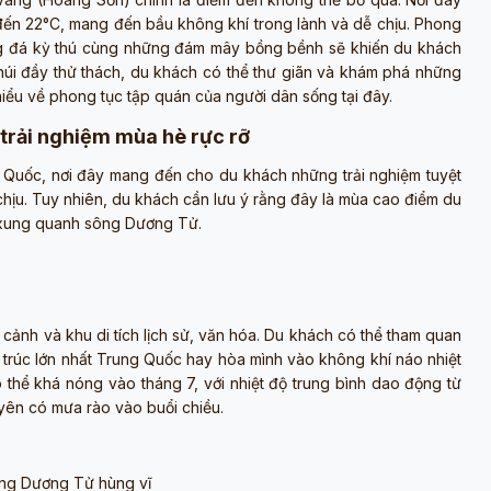
C đến 22°C, mang đến bầu không khí trong lành và dễ chịu. Phong
ng đá kỳ thú cùng những đám mây bồng bềnh sẽ khiến du khách
núi đầy thử thách, du khách có thể thư giãn và khám phá những
 hiểu về phong tục tập quán của người dân sống tại đây.
trải nghiệm mùa hè rực rỡ
g Quốc, nơi đây mang đến cho du khách những trải nghiệm tuyệt
 chịu. Tuy nhiên, du khách cần lưu ý rằng đây là mùa cao điểm du
ực xung quanh sông Dương Tử.
 cảnh và khu di tích lịch sử, văn hóa. Du khách có thể tham quan
trúc lớn nhất Trung Quốc hay hòa mình vào không khí náo nhiệt
thể khá nóng vào tháng 7, với nhiệt độ trung bình dao động từ
ên có mưa rào vào buổi chiều.