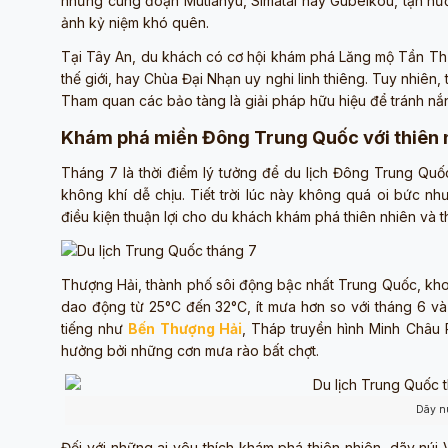
những cung đoạn Mutianyu, Simatai hay Gubeikou, tận hưởn
ảnh kỷ niệm khó quên.
Tại Tây An, du khách có cơ hội khám phá Lăng mộ Tần Thủ
thế giới, hay Chùa Đại Nhạn uy nghi linh thiêng. Tuy nhiên,
Tham quan các bảo tàng là giải pháp hữu hiệu để tránh nắn
Khám phá miền Đông Trung Quốc với thiên n
Tháng 7 là thời điểm lý tưởng để du lịch Đông Trung Qu
không khí dễ chịu. Tiết trời lúc này không quá oi bức n
điều kiện thuận lợi cho du khách khám phá thiên nhiên và t
Thượng Hải, thành phố sôi động bậc nhất Trung Quốc, khoá
dao động từ 25°C đến 32°C, ít mưa hơn so với tháng 6 và
tiếng như
Bến Thượng Hải
, Tháp truyền hình Minh Châu
hưởng bởi những cơn mưa rào bất chợt.
Dãy n
Đối với những ai yêu thích khám phá thiên nhiên, dãy núi