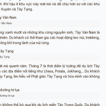
h. Khí hậu ở khu vực này mát mẻ và dễ chịu hơn so với các khu
ứ Xuyên và Tây Tạng.
y Vân Nam
lũng xanh mướt và những khu rừng nguyên sinh, Tây Vân Nam là
hiên. Du khách có thể tham gia các hoạt động leo núi, trekking,
ng khí trong lành của núi rừng.
ây Tạng
t mẻ quanh năm. Tháng 7 là thời điểm lý tưởng để du lịch Tây
n các địa điểm nổi tiếng như Lhasa, Potala, Jokhang,... Du khách
ây Tạng, tìm hiểu về Phật giáo Tây Tạng và hòa mình vào không
đường tơ lụa
n không thể bỏ qua khi du lịch miền Tây Trung Quốc. Du khách