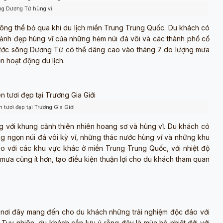
g Dương Tử hùng vĩ
ông thể bỏ qua khi du lịch miền Trung Trung Quốc. Du khách có
cảnh đẹp hùng vĩ của những hẻm núi đá vôi và các thành phố cổ
nước sông Dương Tử có thể dâng cao vào tháng 7 do lượng mưa
n hoạt động du lịch.
n tươi đẹp tại Trương Gia Giới
ng với khung cảnh thiên nhiên hoang sơ và hùng vĩ. Du khách có
g ngọn núi đá vôi kỳ vĩ, những thác nước hùng vĩ và những khu
so với các khu vực khác ở miền Trung Trung Quốc, với nhiệt độ
mưa cũng ít hơn, tạo điều kiện thuận lợi cho du khách tham quan
, nơi đây mang đến cho du khách những trải nghiệm độc đáo với
 Tuy nhiên, du khách cần lưu ý rằng đây là mùa hè nhiệt đới với