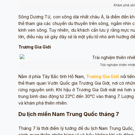
Khám phá sôn
Sông Dương Tử, con sông dài nhất châu Á, là điểm đến kh
thể tham gia các chuyến du thuyền trên sông, ngắm nhìn 
kính ven sông. Tuy nhiên, du khách cần lưu ý rằng mực 
lớn, điều này sẽ gây đây sẽ là một yếu tố nhỏ ảnh hưởng đế
Trương Gia Giới
Trải nghiệm thiên nhiê
Nằm ở phía Tây Bắc tỉnh Hồ Nam,
Trương Gia Giới
nổi tiế
thể tham quan Vườn Quốc gia Trương Gia Giới, nơi có nhữn
rừng nguyên sinh. Khí hậu ở Trương Gia Giới mát mẻ hơn 
trung bình dao động từ 23°C đến 30°C vào tháng 7. Lượng 
và khám phá thiên nhiên.
Du lịch miền Nam Trung Quốc tháng 7
Tháng 7 là thời điểm lý tưởng để du lịch Nam Trung Quốc
cảnh quan thiên nhiên hùng vĩ và bầu không khí sôi động.