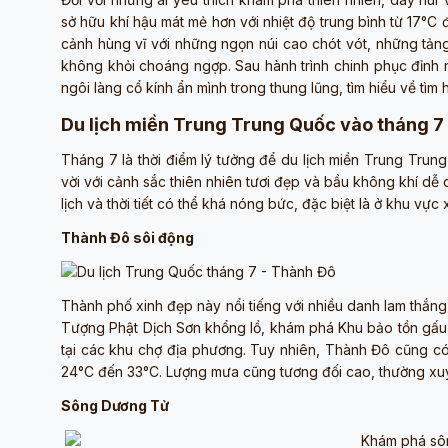
sở hữu khí hậu mát mẻ hơn với nhiệt độ trung bình từ 17°
cảnh hùng vĩ với những ngọn núi cao chót vót, những tả
không khỏi choáng ngợp. Sau hành trình chinh phục đỉnh 
ngôi làng cổ kính ẩn mình trong thung lũng, tìm hiểu về tìm
Du lịch miền Trung Trung Quốc vào tháng 7 
Tháng 7 là thời điểm lý tưởng để du lịch miền Trung Trun
vời với cảnh sắc thiên nhiên tươi đẹp và bầu không khí dễ
lịch và thời tiết có thể khá nóng bức, đặc biệt là ở khu v
Thành Đô sôi động
Thành phố xinh đẹp này nổi tiếng với nhiều danh lam thắng
Tượng Phật Dịch Sơn khổng lồ, khám phá Khu bảo tồn gấu 
tại các khu chợ địa phương. Tuy nhiên, Thành Đô cũng có 
24°C đến 33°C. Lượng mưa cũng tương đối cao, thường xuy
Sông Dương Tử