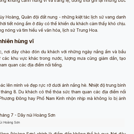
g khung cảnh hùng vĩ và tráng lệ, đồng thời ghi lại những bức
y Hoàng, Quân đội đất nung - những kiệt tác lịch sử vang danh
 thời tiết nóng ẩm ở đây có thể khiến du khách cảm thấy khó chịu.
g nóng và tìm hiểu về văn hóa, lịch sử Trung Hoa.
hiên hùng vĩ
ốc, nơi đây chào đón du khách với những ngày nắng ấm và bầu
hư các khu vực khác trong nước, lượng mưa cũng giảm dần, tạo
ham quan các địa điểm nổi tiếng.
c lên mình vẻ đẹp rực rỡ dưới ánh nắng hè. Nhiệt độ trung bình
 tháng 8. Du khách có thể thỏa sức tham quan các địa điểm nổi
 Phương Đông hay Phố Nam Kinh nhộn nhịp mà không lo bị ảnh
úi Hoàng Sơn
 Vàng (Hoàng Sơn) chính là điểm đến không thể bỏ qua. Nơi đây