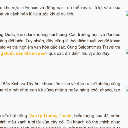
c khu vực miền nam và đông nam, có thể xảy ra lũ lụt vào mùa
t và cảnh báo lũ lụt trước khi đi du lịch.
ung Quốc, kéo dài khoảng hai tháng. Các trường học và đại học
ăng đột biến. Tuy nhiên, đây cũng là thời điểm tuyệt vời để khám
áo và trải nghiệm văn hóa đặc sắc. Cùng Saigontimes Travel trả
ng Quốc nên đi tỉnh nào
? qua các địa điểm thú vị dưới đây:
hư Bắc Kinh và Tây An, khoác lên mình vẻ đẹp rực rỡ nhưng cũng
 mưa rào bất chợt xen kẽ cùng những ngày nắng chói chang, tạo
 sức hút riêng.
Vạn Lý Trường Thành
, biểu tượng của đất nước
ình màu xanh tươi tốt của cây cối. Du khách có thể chinh phục