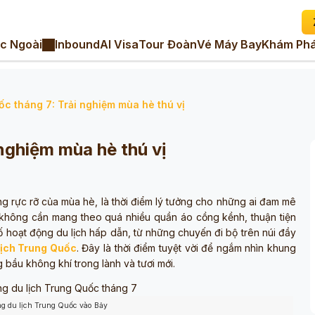
c Ngoài
Inbound
AI Visa
Tour Đoàn
Vé Máy Bay
Khám Phá
ốc tháng 7: Trải nghiệm mùa hè thú vị
 nghiệm mùa hè thú vị
g rực rỡ của mùa hè, là thời điểm lý tưởng cho những ai đam mê
 không cần mang theo quá nhiều quần áo cồng kềnh, thuận tiện
 hoạt động du lịch hấp dẫn, từ những chuyến đi bộ trên núi đầy
lịch Trung Quốc
. Đây là thời điểm tuyệt vời để ngắm nhìn khung
bầu không khí trong lành và tươi mới.
g du lịch Trung Quốc vào Bảy