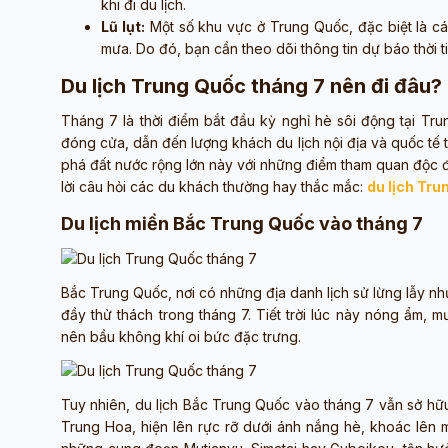
khi đi du lịch.
Lũ lụt:
Một số khu vực ở Trung Quốc, đặc biệt là cá
mưa. Do đó, bạn cần theo dõi thông tin dự báo thời tiế
Du lịch Trung Quốc tháng 7 nên đi đâu?
Tháng 7 là thời điểm bắt đầu kỳ nghỉ hè sôi động tại Tr
đóng cửa, dẫn đến lượng khách du lịch nội địa và quốc tế t
phá đất nước rộng lớn này với những điểm tham quan độc đ
lời câu hỏi các du khách thường hay thắc mắc:
du lịch Tru
Du lịch miền Bắc Trung Quốc vào tháng 7
Bắc Trung Quốc, nơi có những địa danh lịch sử lừng lẫy n
đầy thử thách trong tháng 7. Tiết trời lúc này nóng ẩm,
nên bầu không khí oi bức đặc trưng.
Tuy nhiên, du lịch Bắc Trung Quốc vào tháng 7 vẫn sở hữu
Trung Hoa, hiện lên rực rỡ dưới ánh nắng hè, khoác lên m