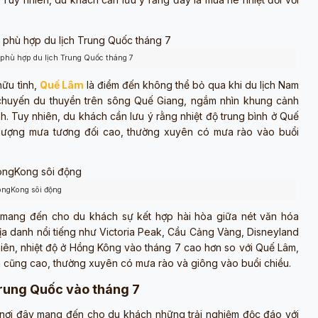
 phù hợp du lịch Trung Quốc tháng 7
hữu tình,
Quế Lâm
là điểm đến không thể bỏ qua khi du lịch Nam
chuyến du thuyền trên sông Quế Giang, ngắm nhìn khung cảnh
h. Tuy nhiên, du khách cần lưu ý rằng nhiệt độ trung bình ở Quế
lượng mưa tương đối cao, thường xuyên có mưa rào vào buổi
ongKong sôi động
mang đến cho du khách sự kết hợp hài hòa giữa nét văn hóa
địa danh nổi tiếng như Victoria Peak, Cầu Cảng Vàng, Disneyland
iên, nhiệt độ ở Hồng Kông vào tháng 7 cao hơn so với Quế Lâm,
 cũng cao, thường xuyên có mưa rào và giông vào buổi chiều.
rung Quốc vào tháng 7
, nơi đây mang đến cho du khách những trải nghiệm độc đáo với