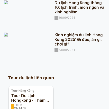
Du lịch Hong Kong tháng
10: lịch trình, món ngon và
kinh nghiệm
26/09/2024
Kinh nghiệm du lịch Hong
Kong 2025: Đi đâu, ăn gì,
chơi gì?
23/08/2024
Tour du lịch liên quan
Tour
Hồng Kông
Tour Du Lịch
Hongkong - Thâm
Quyến - Quảng
Tp.Hồ
Chí Minh