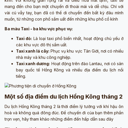
kính. Với không gian rộng rãi và điều hòa mát lạnh, taxi sẽ
mang đến cho bạn một chuyến đi thoải mái và dễ chịu. Chỉ với
vài cú vẫy tay, bạn đã có thể di chuyển đến bất kỳ đâu mình
muốn, từ những con phố sầm uất đến những khu phố cổ kính
Ba màu Taxi - ba khu vực phục vụ:
Taxi đỏ:
Là loại taxi phổ biến nhất, hoạt động chủ yếu ở
các khu vực đô thị sầm uất.
Taxi xanh lá cây:
Phục vụ khu vực Tân Giới, nơi có nhiều
nhà máy và khu công nghiệp.
Taxi xanh dương:
Hoạt động trên đảo Lantau, nơi có sân
bay quốc tế Hồng Kông và nhiều địa điểm du lịch nổi
tiếng.
Một số địa điểm du lịch Hồng Kông tháng 2
Du lịch Hồng Kông tháng 2 là thời điểm lý tưởng với khí hậu ôn
hoà và không quá đông đúc. Để chuyến đi của bạn thêm phần
trọn vẹn, hãy tham khảo những điểm đến hấp dẫn sau đây