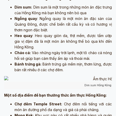
Dim sum:
Dim sum là một trong những món ăn đặc trưng
của Hồng Kông mà bạn không nên bỏ qua
Ngỗng quay
: Ngỗng quay là một món ăn đặc sản của
Quảng Đông, được chế biến rất cầu kỳ và có hương vị
thơm ngon đặc biệt.
Heo quay
: Heo quay giòn da, thịt mềm, được tẩm ướp
gia vị đậm đà là một món ăn không thể bỏ qua khi đến
Hồng Kông.
Cháo cá:
Vào những ngày trời lạnh, một tô cháo cá nóng
hổi sẽ giúp bạn cảm thấy ấm áp và thoải mái.
Bánh trứng gà:
Bánh trứng gà mềm mịn, thơm lừng, được
bán rất nhiều ở các chợ đêm.
Dim sum Hồng Kông (Ả
Một số địa điểm để bạn thưởng thức ẩm thực Hồng Kông:
Chợ đêm Temple Street:
Chợ đêm nổi tiếng với các
món ăn đường phố đa dạng và giá cả phải chăng.
Mong Kok:
Khu vực này có rất nhiều nhà hàng và quán