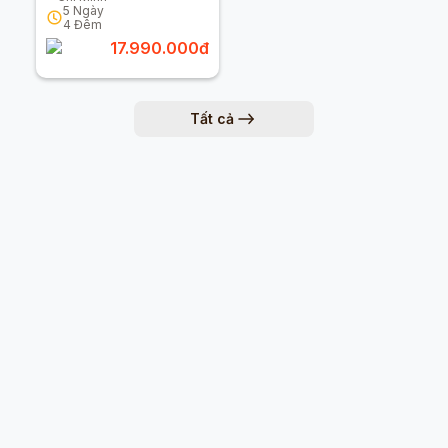
Châu 5n4d
5
Ngày
4
Đêm
17.990.000
đ
Tất cả