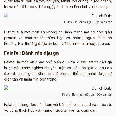
được làm từ đậu gà xay nhuyễn, tahini (bơ vừng), nước chanh,
tỏi và dầu ô liu có vị béo ngậy, thơm xen lẫn chút vị chua nhẹ.
Hummus: Sốt đậu gà - Đặc sản ẩm thự
Hummus là một món ăn không chỉ lành mạnh mà có còn giàu
protein và chất xơ rất thích hợp với những người thích ăn
healthy. Nó thường được ăn kèm với bánh mì pita hoặc rau củ.
Falafel: Bánh rán đậu gà
Falafel là món ăn chay phổ biến ở Dubai được làm từ đậu gà
hoặc đậu xanh nghiền nhuyễn, trộn với các loại gia vị, sau đó
đem đi chiên giòn. Khi nếm thử bạn có thể cảm nhận được sự
giòn tan và mềm mịn bên trong.
Falafel: Bánh rán đậu gà - Đặc sản ấm 
Falafel thường được ăn kèm với bánh mì pita, salad và nước sốt
vô cùng thích hợp với những người ăn kiêng, giảm cân.