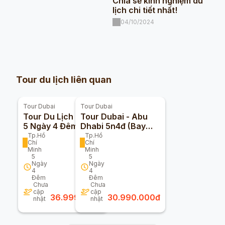
Chia sẻ kinh nghiệm du
lịch chi tiết nhất!
04/10/2024
Tour du lịch liên quan
Tour
Dubai
Tour
Dubai
Tour Du Lịch Dubai
Tour Dubai - Abu
5 Ngày 4 Đêm
Dhabi 5n4đ (Bay
Emirates 5 Sao)
Tp.Hồ
Tp.Hồ
Chí
Chí
Minh
Minh
5
5
Ngày
Ngày
4
4
Đêm
Đêm
Chưa
Chưa
cập
cập
36.999.000
đ
30.990.000
đ
nhật
nhật