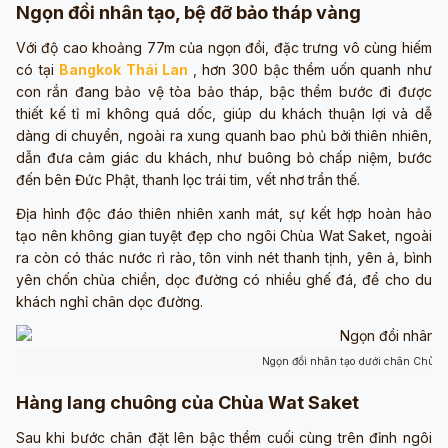
Ngọn đồi nhân tạo, bệ đỡ bảo tháp vàng
Với độ cao khoảng 77m của ngọn đồi, đặc trưng vô cùng hiếm
có tại
Bangkok Thái Lan
, hơn 300 bậc thềm uốn quanh như
con rắn đang bảo vệ tòa bảo tháp, bậc thềm bước đi được
thiết kế tỉ mỉ không quá dốc, giúp du khách thuận lợi và dễ
dàng di chuyển, ngoài ra xung quanh bao phủ bởi thiên nhiên,
dẫn đưa cảm giác du khách, như buông bỏ chấp niệm, bước
đến bên Đức Phật, thanh lọc trái tim, vết nhơ trần thế.
Địa hình độc đáo thiên nhiên xanh mát, sự kết hợp hoàn hảo
tạo nên không gian tuyệt đẹp cho ngôi Chùa Wat Saket, ngoài
ra còn có thác nước rì rào, tôn vinh nét thanh tịnh, yên ả, bình
yên chốn chùa chiền, dọc đường có nhiều ghế đá, để cho du
khách nghỉ chân dọc đường.
Ngọn đồi nhân tạo dưới chân Chùa 
Hàng lang chuông của Chùa Wat Saket
Sau khi bước chân đặt lên bậc thềm cuối cùng trên đỉnh ngôi