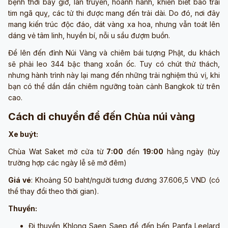
bệnh thời bấy giờ, lan truyền, hoành hành, khiến biết bao trái
tim ngã quỵ, các tử thi được mang đến trải dài. Do đó, nơi đây
mang kiến trúc độc đáo, dát vàng xa hoa, nhưng vẫn toát lên
dáng vẻ tâm linh, huyền bí, nỗi u sầu đượm buồn.
Để lên đến đỉnh Núi Vàng và chiêm bái tượng Phật, du khách
sẽ phải leo 344 bậc thang xoắn ốc. Tuy có chút thử thách,
nhưng hành trình này lại mang đến những trải nghiệm thú vị, khi
bạn có thể dần dần chiêm ngưỡng toàn cảnh Bangkok từ trên
cao.
Cách di chuyển để đến Chùa núi vàng
Xe buýt:
Chùa Wat Saket mở cửa từ
7:00
đến
19:00
hằng ngày (tùy
trường hợp các ngày lễ sẽ mở đêm)
Giá vé
: Khoảng 50 baht/người tương đương 37.606,5 VND (có
thể thay đổi theo thời gian).
Thuyền:
Đi thuyền Khlong Saen Saep để đến bến Panfa Leelard