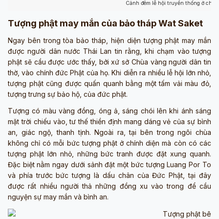
Cảnh đêm lễ hội truyền thống ở chùa
Tượng phật may mắn của bảo tháp Wat Saket
Ngay bên trong tòa bảo tháp, hiện diện tượng phật may mắn
được người dân nước Thái Lan tin rằng, khi chạm vào tượng
phật sẽ cầu được ước thấy, bởi xứ sở Chùa vàng người dân tin
thờ, vào chính đức Phật của họ. Khi diễn ra nhiều lễ hội lớn nhỏ,
tượng phật cũng được quấn quanh bằng một tấm vải màu đỏ,
tượng trưng sự bảo hộ, của đức phật.
Tượng có màu vàng đồng, óng ả, sáng chói lên khi ánh sáng
mặt trời chiếu vào, tư thế thiền định mang dáng vẻ của sự bình
an, giác ngộ, thanh tịnh. Ngoài ra, tại bên trong ngôi chùa
không chỉ có mỗi bức tượng phật ở chính diện mà còn có các
tượng phật lớn nhỏ, những bức tranh được đặt xung quanh.
Đặc biệt nằm ngay dưới sảnh đặt một bức tượng Luang Por To
và phía trước bức tượng là dấu chân của Đức Phật, tại đây
được rất nhiều người thả những đồng xu vào trong để cầu
nguyện sự may mắn và bình an.