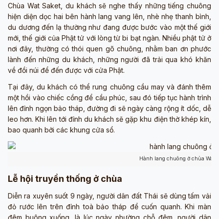
Chùa Wat Saket, du khách sẽ nghe thấy những tiếng chuông
hiện diện dọc hai bên hành lang vang lên, nhè nhẹ thanh bình,
du dương đến lạ thường như đang được bước vào một thế giới
mới, thế giới của Phật tử với lòng từ bi bạt ngàn. Nhiều phật tử ở
nơi đây, thường có thói quen gõ chuông, nhằm ban ơn phước
lành đến những du khách, những người đã trải qua khó khăn
về đồi núi để đến được với cửa Phật.
Tại đây, du khách có thể rung chuông cầu may và đánh thêm
một hồi vào chiếc cồng để cầu phúc, sau đó tiếp tục hành trình
lên đỉnh ngọn bảo tháp, đường đi sẽ ngày càng rộng ít dốc, dễ
leo hơn. Khi lên tới đỉnh du khách sẽ gặp khu điện thờ khép kín,
bao quanh bởi các khung cửa sổ.
Hành lang chuông ở chùa Wat S
Lễ hội truyền thống ở chùa
Diễn ra xuyên suốt 9 ngày, người dân đất Thái sẽ dùng tấm vải
đỏ rước lên trên đỉnh toà bảo tháp để cuốn quanh. Khi màn
đêm buông xuống, là lúc ngày nhường chỗ đêm, người dân