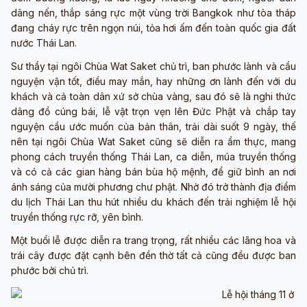
dâng nến, thắp sáng rực một vùng trời Bangkok như tòa tháp
đang cháy rực trên ngọn núi, tỏa hơi ấm đến toàn quốc gia đất
nước Thái Lan.
Sư thầy tại ngôi Chùa Wat Saket chủ trì, ban phước lành và cầu
nguyện vận tốt, điều may mắn, hay những ơn lành đến với du
khách và cả toàn dân xứ sở chùa vàng, sau đó sẽ là nghi thức
dâng đồ cúng bái, lễ vật trọn vẹn lên Đức Phật và chắp tay
nguyện cầu ước muốn của bản thân, trải dài suốt 9 ngày, thế
nên tại ngôi Chùa Wat Saket cũng sẽ diễn ra ẩm thực, mang
phong cách truyền thống Thái Lan, ca diễn, múa truyền thống
và có cả các gian hàng bán bùa hộ mệnh, để giữ bình an nơi
ánh sáng của mười phương chư phật. Nhờ đó trở thành địa điểm
du lịch Thái Lan thu hút nhiều du khách đến trải nghiệm lễ hội
truyền thống rực rỡ, yên bình.
Một buổi lễ được diễn ra trang trọng, rất nhiều các lãng hoa và
trái cây được đặt cạnh bên đền thờ tất cả cũng đều được ban
phước bởi chủ trì.