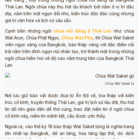
Thái Lan. Ngôi chùa này thu hút du khách bởi nằm ở vị trí đắc
địa, nằm trên một ngọn đồi nhỏ, kiến trúc độc đáo cùng nhưng
giá trị văn hóa và lịch sử sâu sắc.
Cạnh bên những ngôi
chùa nổi tiếng ở Thái Lan
như: chùa
Wat Arun, Chùa Phật Ngọc,
Chùa Wat Pho
, thì Chùa
Wat Saket
viên ngọc sáng của Bangkok, bảo tháp vàng với đặc điểm nổi
trội nằm trên đỉnh ngọn núi nhân tạo, trở thành một trong những
ngôi chùa hiếm hoi về độ cao nằm trung tâm của Bangkok Thái
Lan.
Chùa Wat Saket (ảnh
Nơi lưu giữ bảo vật được đưa từ Ấn Độ về, tòa tháp với kiến
trúc cổ kính, truyền thống Thái Lan, giá trị lịch sử lâu đời, thu hút
tín đồ tôn giáo đến để thờ cúng, trao đặt niềm tin ở ngôi chùa
cổ kính này, niềm tin mãnh liệt, cầu được ước thấy.
Ngoài ra, vào thế kỷ 18 bảo tháp Wat Saket từng là nghĩa trang
lớn nhất tại Bangkok, để an táng, hỏa táng tập thể, do dịch