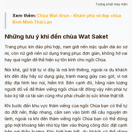
Tượng phật may mắn (ả
Xem thêm:
Chùa Wat Arun - Khám phá vẻ đẹp chùa
Bình Minh Thái Lan
Những lưu ý khi đến chùa Wat Saket
Trang phục kín đáo phù hợp, nam giới nên mặc quần dài áo sơ
mi, còn nữ giới nên sử dụng trang phục đơn giản, không hở vai
hay quá ngắn để thể hiện sự tôn kính cho ngôi Chùa.
Nói khẽ, giữ trật tự vì đây là nơi linh thiêng, ngoài ra du khách
khi đến đây hãy sử dụng giày, tránh mang giày cao gót, vì nơi
đây địa hình leo núi, hiểm trở. Bên cạnh đó, hằng năm lượng
người đổ về để thăm viếng ngôi chùa rất đông vậy nên phải tự
bảo kỹ tất cả tài sản cũng như phải chuẩn bị sức khỏe thật tốt.
Khi bước đến khu vực thăm viếng của ngôi Chùa bạn có thể tự
do đốt nến, thắp nhang, cắm sen vào bình để cầu nguyện ơn
lành, ngoài ra khi đến thăm viếng ngôi Chùa bạn có thể đóng
góp một khoảng tiền nhỏ tùy tâm vào thùng công đức đặt cạnh
bên nơi thắp hương. Đặc biệt hơn hết, du khách có thể dùng