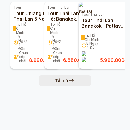
Tour
Tour
Thái Lan
Giá tốt
Tour Chiang Mai
Tour Thái Lan Mùa
Tour
Thái Lan
Thái Lan 5 Ngày 4
Hè: Bangkok
Tour Thái Lan
Đêm Khởi Hành Từ
Pattaya 5n4d -
Tp.Hồ
Tp.Hồ
Bangkok - Pattaya
Chí
Chí
Tphcm
Bay Vietjet Và
5 Ngày 4 Đêm
Minh
Minh
Airasia
Tp.Hồ
5
5
Chí Minh
Ngày
Ngày
5
Ngày
4
4
4
Đêm
Đêm
Đêm
Chưa
Chưa
cập
cập
8.990.000
đ
6.680.000
đ
5.990.000
đ
nhật
nhật
Tất cả