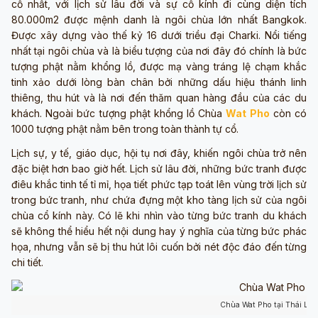
cổ nhất, với lịch sử lâu đời và sự cổ kính đi cùng diện tích
80.000m2 được mệnh danh là ngôi chùa lớn nhất Bangkok.
Được xây dựng vào thế kỷ 16 dưới triều đại Charki. Nổi tiếng
nhất tại ngôi chùa và là biểu tượng của nơi đây đó chính là bức
tượng phật nằm khổng lồ, được mạ vàng tráng lệ chạm khắc
tinh xảo dưới lòng bàn chân bởi những dấu hiệu thánh linh
thiêng, thu hút và là nơi đến thăm quan hàng đầu của các du
khách. Ngoài bức tượng phật khổng lồ Chùa
Wat Pho
còn có
1000 tượng phật nằm bên trong toàn thành tự cổ.
Lịch sự, y tế, giáo dục, hội tụ nơi đây, khiến ngôi chùa trở nên
đặc biệt hơn bao giờ hết. Lịch sử lâu đời, những bức tranh được
điêu khắc tinh tế tỉ mỉ, họa tiết phức tạp toát lên vùng trời lịch sử
trong bức tranh, như chứa đựng một kho tàng lịch sử của ngôi
chùa cổ kính này. Có lẽ khi nhìn vào từng bức tranh du khách
sẽ không thể hiểu hết nội dung hay ý nghĩa của từng bức phác
họa, nhưng vẫn sẽ bị thu hút lôi cuốn bởi nét độc đáo đến từng
chi tiết.
Chùa Wat Pho tại Thái Lan