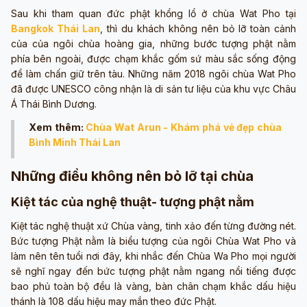
Sau khi tham quan đức phật khổng lổ ở chùa Wat Pho tại
Bangkok Thái Lan
, thì du khách không nên bỏ lỡ toàn cảnh
của của ngôi chùa hoàng gia, những bước tượng phật nằm
phía bên ngoài, được chạm khắc gốm sứ màu sắc sống động
để làm chấn giữ trên tàu. Những năm 2018 ngôi chùa Wat Pho
đã được UNESCO công nhận là di sản tư liệu của khu vực Châu
Á Thái Bình Dương.
Xem thêm:
Chùa Wat Arun - Khám phá vẻ đẹp chùa
Bình Minh Thái Lan
Những điều không nên bỏ lỡ tại chùa
Kiệt tác của nghệ thuật- tượng phật nằm
Kiệt tác nghệ thuật xứ Chùa vàng, tinh xảo đến từng đường nét.
Bức tượng Phật nằm là biểu tượng của ngôi Chùa Wat Pho và
làm nên tên tuổi nơi đây, khi nhắc đến Chùa Wa Pho mọi người
sẽ nghĩ ngay đến bức tượng phật nằm ngang nổi tiếng được
bao phủ toàn bộ đều là vàng, bàn chân chạm khắc dấu hiệu
thánh là 108 dấu hiệu may mắn theo đức Phật.