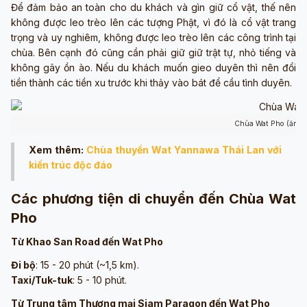
Để đảm bảo an toàn cho du khách và gìn giữ cổ vật, thế nên
không được leo trèo lên các tượng Phật, vì đó là cổ vật trang
trọng và uy nghiêm, không được leo trèo lên các công trình tại
chùa. Bên cạnh đó cũng cần phải giữ giữ trật tự, nhỏ tiếng và
không gây ồn ào. Nếu du khách muốn gieo duyên thì nên đổi
tiền thành các tiền xu trước khi thảy vào bát để cầu tình duyên.
Chùa Wat Pho (ảnh 
Xem thêm:
Chùa thuyền Wat Yannawa Thái Lan với
kiến trúc độc đáo
Các phương tiện di chuyển đến Chùa Wat
Pho
Từ Khao San Road đến Wat Pho
Đi bộ
: 15 - 20 phút (~1,5 km).
Taxi/Tuk-tuk
: 5 - 10 phút.
Từ Trung tâm Thương mại Siam Paragon đến Wat Pho