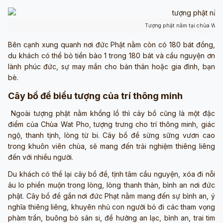
Tượng phật nằm tại chùa Wat 
Bên cạnh xung quanh nơi đức Phật nằm còn có 180 bát đồng,
du khách có thể bỏ tiền bào 1 trong 180 bát và cầu nguyện ơn
lành phúc đức, sự may mắn cho bản thân hoặc gia đình, bạn
bè.
Cây bồ đề biểu tượng của trí thông minh
Ngoài tượng phật nằm khổng lồ thì cây bồ cũng là một đặc
điểm của Chùa Wat Pho, tượng trưng cho trí thông minh, giác
ngộ, thanh tịnh, lòng từ bi. Cây bồ đề sừng sững vươn cao
trong khuôn viên chùa, sẽ mang đến trải nghiệm thiêng liêng
đến với nhiều người.
Du khách có thể lại cây bồ đề, tịnh tâm cầu nguyện, xóa đi nỗi
âu lo phiền muộn trong lòng, lòng thanh thản, bình an nơi đức
phật. Cây bồ đề gần nơi đức Phạt nằm mang đến sự bình an, ý
nghĩa thiêng liêng, khuyên nhủ con người bỏ đi các tham vọng
phàm trần, buông bỏ sân si, để hưởng an lạc, bình an, trai tim