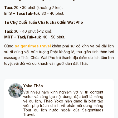
Taxi
: 20 - 30 phút (khoảng 7 km).
BTS + Taxi/Tuk-tuk
: 30 - 40 phút.
Từ Chợ Cuối Tuần Chatuchak đến Wat Pho
Taxi
: 30 - 40 phút (~12 km).
MRT + Taxi/Tuk-tuk
: 40 - 50 phút.
Cùng
saigontimes travel
khám phá sự cổ kính và bề dài lịch
sử đi cùng với bức tượng Phật khổng lồ, thư giãn tinh thần bởi
massage Thái, Chùa Wat Pho trở thành địa điểm du lịch tâm linh
tuyệt vời đối với du khách và người dân đất Thái.
Yoko Thảo
Với nhiều năm kinh nghiệm với vị trí content
writer và sáng tạo nội dung, đặc biệt là mảng
về du lịch, Thảo Yoko hiện đang là biên tập
viên phụ trách chính về phần nội dung mảng
Tour du lịch nước ngoài của Saigontimes
Travel.