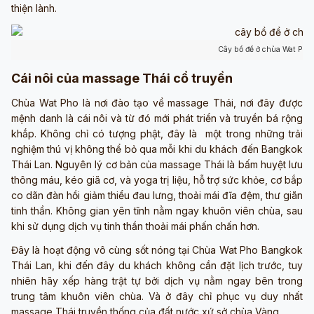
thiện lành.
Cây bồ đề ở chùa Wat Pho
Cái nôi của massage Thái cổ truyền
Chùa Wat Pho là nơi đào tạo về massage Thái, nơi đây được
mệnh danh là cái nôi và từ đó mới phát triển và truyền bá rộng
khắp. Không chỉ có tượng phật, đây là một trong những trải
nghiệm thú vị không thể bỏ qua mỗi khi du khách đến Bangkok
Thái Lan. Nguyên lý cơ bản của massage Thái là bấm huyệt lưu
thông máu, kéo giã cơ, và yoga trị liệu, hỗ trợ sức khỏe, cơ bắp
co dãn đàn hồi giảm thiểu đau lưng, thoải mái đĩa đệm, thư giãn
tinh thần. Không gian yên tĩnh nằm ngay khuôn viên chùa, sau
khi sử dụng dịch vụ tinh thần thoải mái phấn chấn hơn.
Đây là hoạt động vô cùng sốt nóng tại Chùa Wat Pho Bangkok
Thái Lan, khi đến đây du khách không cần đặt lịch trước, tuy
nhiên hãy xếp hàng trật tự bởi dịch vụ nằm ngay bên trong
trung tâm khuôn viên chùa. Và ở đây chỉ phục vụ duy nhất
massage Thái truyền thống của đất nước xứ sở chùa Vàng.