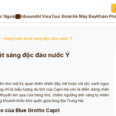
c Ngoài
Inbound
AI Visa
Tour Đoàn
Vé Máy Bay
Khám Phá
i – Hang biển phát sáng độc đáo nước Ý
hát sáng độc đáo nước Ý
 lên như một kỳ quan thiên nhiên đầy mê hoặc với sắc xanh ngọc
ng chỉ là biểu tượng du lịch của Capri mà còn là điểm dừng chân
i thuyền len qua cửa hang nhỏ, chiêm ngưỡng ánh sáng tự nhiên
g khoảnh khắc khó quên giữa lòng Địa Trung Hải.
 của Blue Grotto Capri