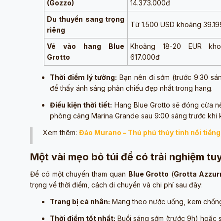
(Gozzo)
14.373.000đ
Du thuyền sang trọng
Từ 1.500 USD khoảng 39.1
riêng
Vé vào hang Blue
Khoảng 18-20 EUR kho
Grotto
617.000đ
Thời điểm lý tưởng:
Bạn nên đi sớm (trước 9:30 sán
để thấy ánh sáng phản chiếu đẹp nhất trong hang.
Điều kiện thời tiết:
Hang Blue Grotto sẽ đóng cửa nếu
phòng cảng Marina Grande sau 9:00 sáng trước khi k
Xem thêm:
Đảo Murano – Thủ phủ thủy tinh nổi tiến
Một vài mẹo bỏ túi để có trải nghiệm tu
Để có một chuyến tham quan
Blue Grotto
(
Grotta Azzur
trọng về thời điểm, cách di chuyển và chi phí sau đây:
Trang bị cá nhân:
Mang theo nước uống, kem chống
Thời điểm tốt nhất:
Buổi sáng sớm (trước 9h) hoặc sa