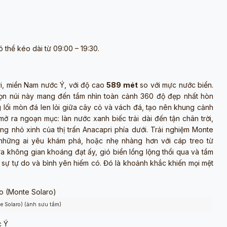
 thể kéo dài từ 09:00 – 19:30.
ri, miền Nam nước Ý, với độ cao
589 mét
so với mực nước biển.
ọn núi này mang đến tầm nhìn toàn cảnh 360 độ đẹp nhất hòn
 lối mòn đá len lỏi giữa cây cỏ và vách đá, tạo nên khung cảnh
ở ra ngoạn mục: làn nước xanh biếc trải dài đến tận chân trời,
ắng nhỏ xinh của thị trấn Anacapri phía dưới. Trải nghiệm Monte
 những ai yêu khám phá, hoặc nhẹ nhàng hơn với cáp treo từ
ữa không gian khoáng đạt ấy, gió biển lồng lộng thổi qua và tầm
sự tự do và bình yên hiếm có. Đó là khoảnh khắc khiến mọi mệt
e Solaro) (ảnh sưu tầm)
c Ý