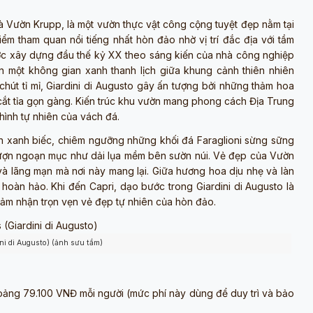
là Vườn Krupp, là một vườn thực vật công cộng tuyệt đẹp nằm tại
điểm tham quan nổi tiếng nhất hòn đảo nhờ vị trí đắc địa với tầm
ược xây dựng đầu thế kỷ XX theo sáng kiến của nhà công nghiệp
n một không gian xanh thanh lịch giữa khung cảnh thiên nhiên
út tỉ mỉ, Giardini di Augusto gây ấn tượng bởi những thảm hoa
c cắt tỉa gọn gàng. Kiến trúc khu vườn mang phong cách Địa Trung
 hình tự nhiên của vách đá.
n xanh biếc, chiêm ngưỡng những khối đá Faraglioni sừng sững
lượn ngoạn mục như dải lụa mềm bên sườn núi. Vẻ đẹp của Vườn
à lãng mạn mà nơi này mang lại. Giữa hương hoa dịu nhẹ và làn
 hoàn hảo. Khi đến Capri, dạo bước trong Giardini di Augusto là
à cảm nhận trọn vẹn vẻ đẹp tự nhiên của hòn đảo.
ni di Augusto) (ảnh sưu tầm)
ng 79.100 VNĐ mỗi người (mức phí này dùng để duy trì và bảo