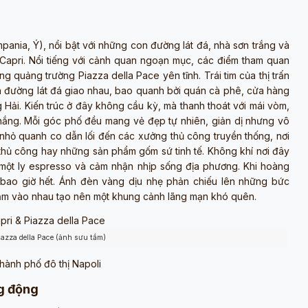
mpania, Ý), nổi bật với những con đường lát đá, nhà sơn trắng và
âm Capri. Nổi tiếng với cảnh quan ngoạn mục, các điểm tham quan
g quảng trường Piazza della Pace yên tĩnh. Trái tim của thị trấn
n đường lát đá giao nhau, bao quanh bởi quán cà phê, cửa hàng
 Hải. Kiến trúc ở đây không cầu kỳ, mà thanh thoát với mái vòm,
nắng. Mỗi góc phố đều mang vẻ đẹp tự nhiên, giản dị nhưng vô
nhỏ quanh co dẫn lối đến các xưởng thủ công truyền thống, nơi
thủ công hay những sản phẩm gốm sứ tinh tế. Không khí nơi đây
ức một ly espresso và cảm nhận nhịp sống địa phương. Khi hoàng
bao giờ hết. Ánh đèn vàng dịu nhẹ phản chiếu lên những bức
 chạm vào nhau tạo nên một khung cảnh lãng mạn khó quên.
iazza della Pace (ảnh sưu tầm)
hành phố đô thị Napoli
ng động