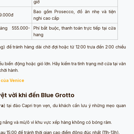
giờ
Bao gồm Prosecco, đồ ăn nhẹ và tiện
99.000đ
nghi cao cấp
ảng 555.000-
Phí bắt buộc, thanh toán trực tiếp tại cửa
hang
g) để tránh hàng dài chờ đợi hoặc từ 12:00 trưa đến 2:00 chiều
 biển động hoặc gió lớn. Hãy kiểm tra tình trạng mở cửa tại văn
hởi hành.
g của Venice
yệt vời khi đến Blue Grotto
ra
) tại đảo Capri trọn vẹn, du khách cần lưu ý những mẹo quan
 nắng và mũ/ô vì khu vực xếp hàng không có bóng râm.
u 15:00 để tránh thời gian cao điểm đông đúc nhất (11h-13h).