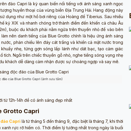
 trên đảo Capri là kỳ quan biển nổi tiếng với ánh sáng xanh ngọc
ểu tượng huyền thoại của vùng biển Địa Trung Hải. Hang động này
 sử dụng như một hồ bơi riêng của Hoàng đế Tiberius. Sau nhiều
o thế kỷ XIX và nhanh chóng trở thành điểm đến khiến cả châu Âu
2m), buộc du khách phải nằm ngửa trên thuyền nhỏ để vào bên
ều làm nên danh tiếng của Blue Grotto chính là hiệu ứng ánh sáng
t nước, phản chiếu lên đáy cát trắng và khiến cả mặt nước trong
 khuấy nhẹ, từng gợn sóng lấp lánh như dát bạc, tạo cảm giác
 cổ tích. Ngồi trên chiếc thuyền gỗ nhỏ, nghe tiếng sóng vọng nhẹ
, du khách dễ dàng cảm nhận được sự choáng ngợp và say mê.
 đáo của Blue Grotto Capri (ảnh sưu tầm)
 đi từ 12h-14h để có ánh sáng đẹp nhất
e Grotto Capri
ở
đảo Capri
là từ tháng 5 đến tháng 9, đặc biệt là tháng 7, khi thời
 xanh rực rỡ hiếm có. Thời điểm lý tưởng nhất trong ngày là buổi