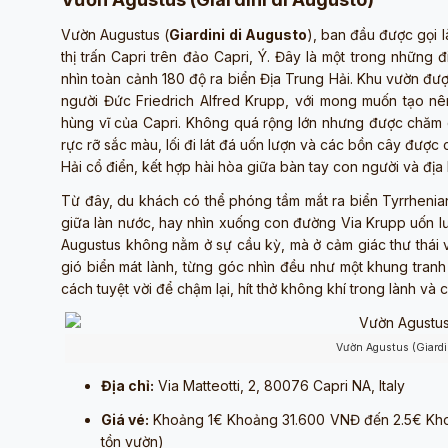
Vườn Augustus (
Giardini di Augusto
), ban đầu được gọi 
thị trấn Capri trên đảo Capri, Ý. Đây là một trong những 
nhìn toàn cảnh 180 độ ra biển Địa Trung Hải. Khu vườn đ
người Đức Friedrich Alfred Krupp, với mong muốn tạo nê
hùng vĩ của Capri. Không quá rộng lớn nhưng được chăm ch
rực rỡ sắc màu, lối đi lát đá uốn lượn và các bồn cây đượ
Hải cổ điển, kết hợp hài hòa giữa bàn tay con người và địa
Từ đây, du khách có thể phóng tầm mắt ra biển Tyrrhenia
giữa làn nước, hay nhìn xuống con đường Via Krupp uốn 
Augustus không nằm ở sự cầu kỳ, mà ở cảm giác thư thái v
gió biển mát lành, từng góc nhìn đều như một khung tranh
cách tuyệt vời để chậm lại, hít thở không khí trong lành v
Vườn Agustus (Giardi
Địa chỉ:
Via Matteotti, 2, 80076 Capri NA, Italy
Giá vé:
Khoảng 1€ Khoảng 31.600 VNĐ đến 2.5€ Khoả
tồn vườn)