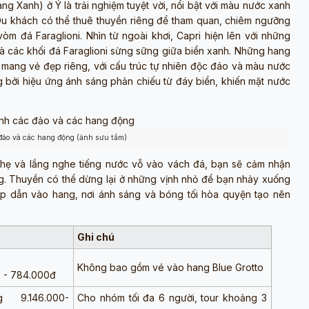
g Xanh) ở Ý là trải nghiệm tuyệt vời, nổi bật với màu nước xanh
Du khách có thể thuê thuyền riêng để tham quan, chiêm ngưỡng
m đá Faraglioni. Nhìn từ ngoài khơi, Capri hiện lên với những
à các khối đá Faraglioni sừng sững giữa biển xanh. Những hang
 mang vẻ đẹp riêng, với cấu trúc tự nhiên độc đáo và màu nước
ng bởi hiệu ứng ánh sáng phản chiếu từ đáy biển, khiến mặt nước
đảo và các hang động (ảnh sưu tầm)
 nhẹ và lắng nghe tiếng nước vỗ vào vách đá, bạn sẽ cảm nhận
g. Thuyền có thể dừng lại ở những vịnh nhỏ để bạn nhảy xuống
ẹp dẫn vào hang, nơi ánh sáng và bóng tối hòa quyện tạo nên
Ghi chú
Không bao gồm vé vào hang Blue Grotto
0 - 784.000đ
 9.146.000-
Cho nhóm tối đa 6 người, tour khoảng 3