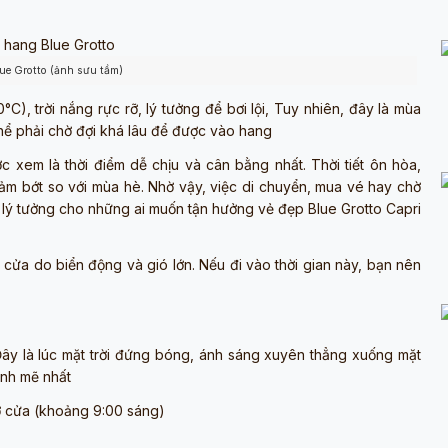
lue Grotto (ảnh sưu tầm)
°C), trời nắng rực rỡ, lý tưởng để bơi lội, Tuy nhiên, đây là mùa
hể phải chờ đợi khá lâu để được vào hang
 xem là thời điểm dễ chịu và cân bằng nhất. Thời tiết ôn hòa,
m bớt so với mùa hè. Nhờ vậy, việc di chuyển, mua vé hay chờ
 lý tưởng cho những ai muốn tận hưởng vẻ đẹp Blue Grotto Capri
ửa do biển động và gió lớn. Nếu đi vào thời gian này, bạn nên
ây là lúc mặt trời đứng bóng, ánh sáng xuyên thẳng xuống mặt
nh mẽ nhất
 cửa (khoảng 9:00 sáng)