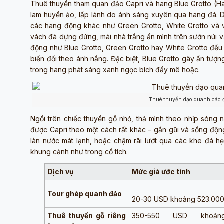
Thuê thuyền tham quan đảo Capri và hang Blue Grotto (Han
lam huyền ảo, lấp lánh do ánh sáng xuyên qua hang đá. 
các hang động khác như Green Grotto, White Grotto và vò
vách đá dựng đứng, mái nhà trắng ẩn mình trên sườn núi v
động như Blue Grotto, Green Grotto hay White Grotto đều
biến đổi theo ánh nắng. Đặc biệt, Blue Grotto gây ấn tượ
trong hang phát sáng xanh ngọc bích đầy mê hoặc.
Thuê thuyền dạo quanh các 
Ngồi trên chiếc thuyền gỗ nhỏ, thả mình theo nhịp sóng
được Capri theo một cách rất khác – gần gũi và sống độn
làn nước mát lạnh, hoặc chậm rãi lướt qua các khe đá h
khung cảnh như trong cổ tích.
Dịch vụ
Mức giá ước tính
Tour ghép quanh đảo
20-30 USD khoảng 523.00
Thuê thuyền gỗ riêng
350-550 USD khoảng