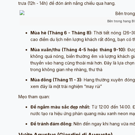
trưa (12h - 14h) để đón ánh nắng chiếu qua hang.
Bên trong hang B
Mùa hè (Tháng 6 - Tháng 8):
Thời tiết nóng (26–30
cao điểm du lịch nên lượng khách rất đông, bạn có t
Mùa xuân/thu (Tháng 4-5 hoặc tháng 9-10):
Được
không quá nóng, biển thường êm và lượng khách giả
thuyền vào hang cũng thoải mái hơn. Đây là lựa chọn
trong không gian nhẹ nhàng, thư thả
Mùa đông (Tháng 11 - 3):
Hang thường xuyên đóng c
xem đây là một trải nghiệm “may rủi”
Mẹo tham quan:
Để ngắm màu sắc đẹp nhất:
Từ 12:00 đến 14:00. Đ
nước tạo ra hiệu ứng phản quang màu xanh neon mạ
Để tránh đám đông:
Nên đến ngay khi hang vừa mở
Vườn Agustus (Giardini di Augusto)