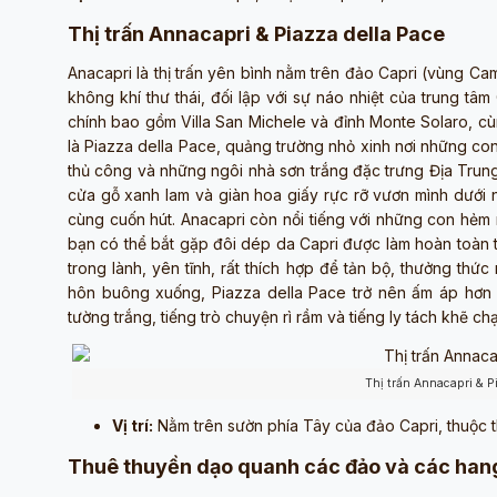
Thị trấn Annacapri & Piazza della Pace
Anacapri là thị trấn yên bình nằm trên đảo Capri (vùng Ca
không khí thư thái, đối lập với sự náo nhiệt của trung t
chính bao gồm Villa San Michele và đỉnh Monte Solaro, cùn
là Piazza della Pace, quảng trường nhỏ xinh nơi những co
thủ công và những ngôi nhà sơn trắng đặc trưng Địa Trung
cửa gỗ xanh lam và giàn hoa giấy rực rỡ vươn mình dưới 
cùng cuốn hút. Anacapri còn nổi tiếng với những con hẻm 
bạn có thể bắt gặp đôi dép da Capri được làm hoàn toàn 
trong lành, yên tĩnh, rất thích hợp để tản bộ, thưởng th
hôn buông xuống, Piazza della Pace trở nên ấm áp hơn 
tường trắng, tiếng trò chuyện rì rầm và tiếng ly tách khẽ
Thị trấn Annacapri & P
Vị trí:
Nằm trên sườn phía Tây của đảo Capri, thuộc t
Thuê thuyền dạo quanh các đảo và các ha