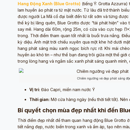
Hang Động Xanh (Blue Grotto)
(tiếng Ý: Grotta Azzurra)
lam huyền ảo phát ra từ mặt nước. Từ lâu đã trở thành bi
được người La Mã cổ đại biết đến từ rất sớm và từng được
thế kỷ bị lãng quên, Blue Grotto được “tái phát hiện” và
say mê. Hang dài 60m, rộng 25m, có cửa vào cực hẹp (1x
trong. Thời điểm tham quan tốt nhất là buổi trưa nắng. Đi
kỳ diệu. Ánh mặt trời chiếu xuyên qua một khe hở dưới mặ
hang phát sáng màu xanh ngọc bích rực rỡ. Khi mái chèo
huyền ảo khó tin – như thể bạn đang trôi giữa một thế giới
trong lòng hang và ngắm sắc xanh phát sáng quanh mình
Chiêm ngưỡng vẻ đẹp phát sáng độc
Vị trí:
Đảo Capri, miền nam nước Ý
Thời gian:
Mở cửa hàng ngày (nếu thời tiết tốt). Nên
Bí quyết chọn mùa đẹp nhất khi đến Blu
Thời điểm đẹp nhất để tham quan hang động Blue Grotto 
tiết nắng đẹp, nước biển trong xanh và ấm áp, tạo nên màu