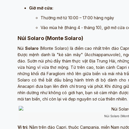
Giờ mở cửa:
Thường mở từ 10:00 – 17:00 hàng ngày
Vào mùa hè (tháng 4 - tháng 10), giờ mở cửa có
Núi Solaro (Monte Solaro)
Núi
Solaro
(Monte Solaro) là điểm cao nhất trên đảo Cap
Được mệnh danh là "kẻ săn mây" (Acchiappanuvole), ng
đảo. Sườn núi phủ đầy thảm thực vật Địa Trung Hải, những
vừa hùng vĩ vừa thơ mộng. Từ trên cao, toàn cảnh Capri m
những khối đá Faraglioni nhô lên giữa biển và mái nhà tr
Solaro có thể bắt đầu bằng hành trình đi bộ dành cho
Anacapri đưa bạn lên đỉnh chỉ trong vài phút. Khi đứng gi
nhìn dường như không có giới hạn, bạn sẽ cảm nhận được 
mỏi tan biến, chỉ còn lại vẻ đẹp nguyên sơ của thiên nhiên.
Núi Solaro (Mont
Vị trí:
Nằm trên đảo Capri, thuộc Campania, miền Nam nướ