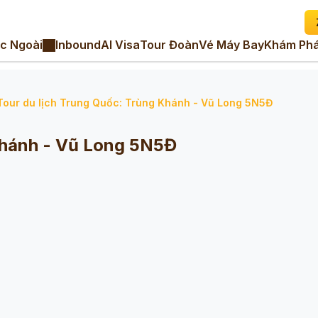
c Ngoài
Inbound
AI Visa
Tour Đoàn
Vé Máy Bay
Khám Phá
Tour du lịch Trung Quốc: Trùng Khánh - Vũ Long 5N5Đ
Khánh - Vũ Long 5N5Đ