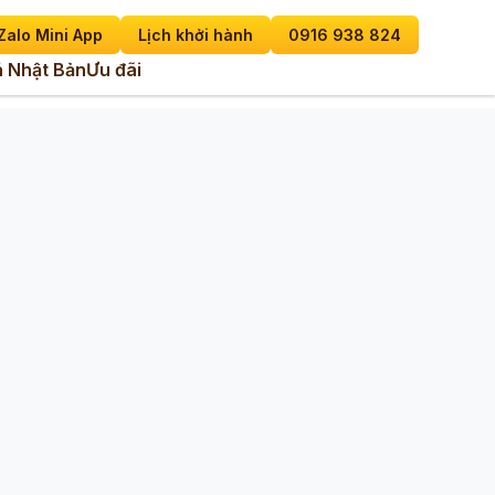
Zalo Mini App
Lịch khởi hành
0916 938 824
 Nhật Bản
Ưu đãi