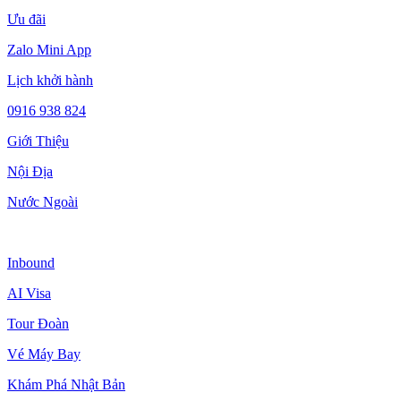
Ưu đãi
Zalo Mini App
Lịch khởi hành
0916 938 824
Giới Thiệu
Nội Địa
Nước Ngoài
Inbound
AI Visa
Tour Đoàn
Vé Máy Bay
Khám Phá Nhật Bản