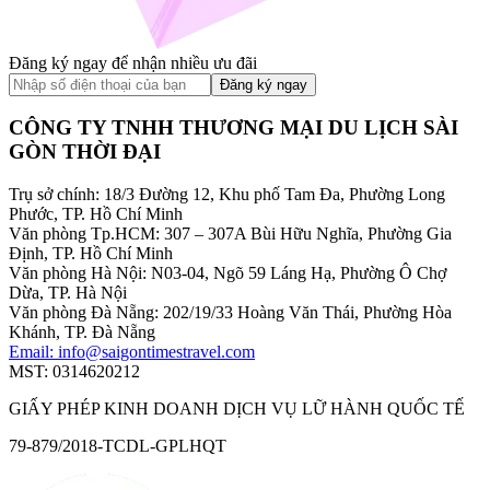
Đăng ký ngay để nhận nhiều ưu đãi
Đăng ký ngay
CÔNG TY TNHH THƯƠNG MẠI DU LỊCH SÀI
GÒN THỜI ĐẠI
Trụ sở chính:
18/3 Đường 12, Khu phố Tam Đa, Phường Long
Phước, TP. Hồ Chí Minh
Văn phòng Tp.HCM:
307 – 307A Bùi Hữu Nghĩa, Phường Gia
Định, TP. Hồ Chí Minh
Văn phòng Hà Nội:
N03-04, Ngõ 59 Láng Hạ, Phường Ô Chợ
Dừa, TP. Hà Nội
Văn phòng Đà Nẵng:
202/19/33 Hoàng Văn Thái, Phường Hòa
Khánh, TP. Đà Nẵng
Email:
info@saigontimestravel.com
MST:
0314620212
GIẤY PHÉP KINH DOANH DỊCH VỤ LỮ HÀNH QUỐC TẾ
79-879/2018-TCDL-GPLHQT