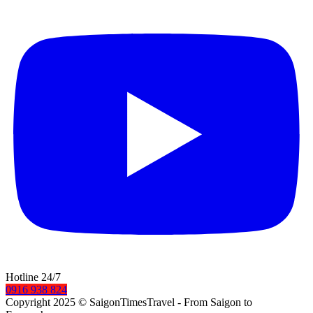
Hotline 24/7
0916 938 824
Copyright 2025 © SaigonTimesTravel
- From Saigon to