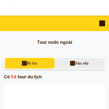
Tour nước ngoài
Bộ lọc
Sắp xếp
Có
54
tour du lịch