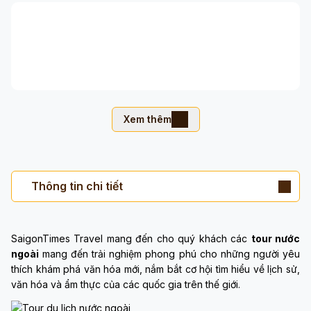
Xem thêm
Thông tin chi tiết
SaigonTimes Travel mang đến cho quý khách các
tour nước
ngoài
mang đến trải nghiệm phong phú cho những người yêu
thích khám phá văn hóa mới, nắm bắt cơ hội tìm hiểu về lịch sử,
văn hóa và ẩm thực của các quốc gia trên thế giới.